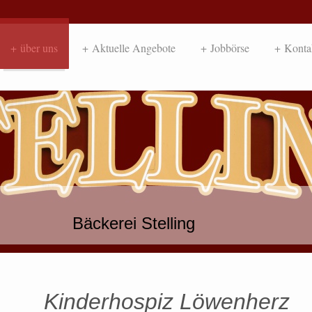
über uns
Aktuelle Angebote
Jobbörse
Konta
Bäckerei Stelling
Kinderhospiz Löwenherz